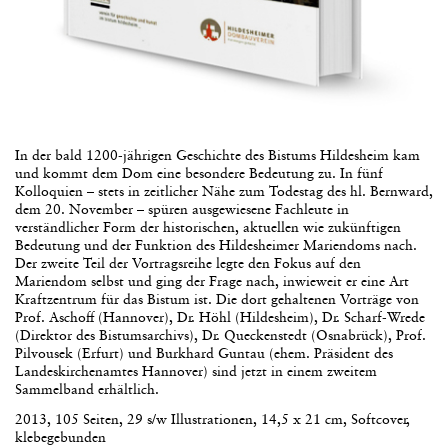
In der bald 1200-jährigen Geschichte des Bistums Hildesheim kam
und kommt dem Dom eine besondere Bedeutung zu. In fünf
Kolloquien – stets in zeitlicher Nähe zum Todestag des hl. Bernward,
dem 20. November – spüren ausgewiesene Fachleute in
verständlicher Form der historischen, aktuellen wie zukünftigen
Bedeutung und der Funktion des Hildesheimer Mariendoms nach.
Der zweite Teil der Vortragsreihe legte den Fokus auf den
Mariendom selbst und ging der Frage nach, inwieweit er eine Art
Kraftzentrum für das Bistum ist. Die dort gehaltenen Vorträge von
Prof. Aschoff (Hannover), Dr. Höhl (Hildesheim), Dr. Scharf-Wrede
(Direktor des Bistumsarchivs), Dr. Queckenstedt (Osnabrück), Prof.
Pilvousek (Erfurt) und Burkhard Guntau (ehem. Präsident des
Landeskirchenamtes Hannover) sind jetzt in einem zweitem
Sammelband erhältlich.
2013, 105 Seiten, 29 s/w Illustrationen, 14,5 x 21 cm, Softcover,
klebegebunden