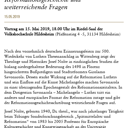
weiterreichende Fragen
15.05.2019
Vortrag am 15. Mai 2019, 18.00 Uhr
im Riedel-Saal der
Volkshochschule Hildesheim
(Pfaffenstieg 4 -5, 31134 Hildesheim)
Nach den vornehmlich deutschen Erinnerungsfeiern zur 500.
Wiederkehr von Luthers Thesenanschlag in Wittenberg zeigt der
Theologe und Historiker Josef Nolte in eindringlichen Studien die
bislang niedergehaltene Bedeutung des 1498 in Florenz
hingerichteten Bußpredigers und Stadtreformers Girolamo
Savonarola. Dessen starke Wirkung auf die Reformation Luthers
und sein Einfluss auf die Kunst Michelangelos machen Savonarola
zu einer überragenden Epochengestalt des Reformationszeitalters. In
dem Dreigestirn Savonarola – Michelangelo – Luther tritt ein
anderes und europäisches Format der Reformation zutage und gibt
der Reformationsgeschichtsschreibung weitreichende Fragen auf.
Josef Nolte, geboren 1940, Dr. theol., war nach jahrelanger Tätigkeit
beim Tübinger Sonderforschungsbereich „Spätmittelalter und
Reformation“ von 1983 bis 2005 Professor für Europäische
Kulturgeschichte und Kunstwissenschaft an der Universität