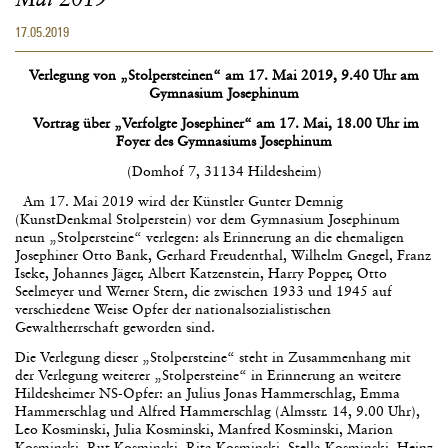
17.05.2019
Verlegung von „Stolpersteinen“ am 17. Mai 2019, 9.40 Uhr
am
Gymnasium Josephinum
Vortrag über „Verfolgte Josephiner“ am 17. Mai, 18.00 Uhr
im
Foyer des Gymnasiums Josephinum
(Domhof 7, 31134 Hildesheim)
Am 17. Mai 2019 wird der Künstler Gunter Demnig
(KunstDenkmal Stolperstein) vor dem Gymnasium Josephinum
neun „Stolpersteine“ verlegen: als Erinnerung an die ehemaligen
Josephiner Otto Bank, Gerhard Freudenthal, Wilhelm Gnegel, Franz
Iseke, Johannes Jäger, Albert Katzenstein, Harry Popper, Otto
Seelmeyer und Werner Stern, die zwischen 1933 und 1945 auf
verschiedene Weise Opfer der nationalsozialistischen
Gewaltherrschaft geworden sind.
Die Verlegung dieser „Stolpersteine“ steht in Zusammenhang mit
der Verlegung weiterer „Stolpersteine“ in Erinnerung an weitere
Hildesheimer NS-Opfer: an Julius Jonas Hammerschlag, Emma
Hammerschlag und Alfred Hammerschlag (Almsstr. 14, 9.00 Uhr),
Leo Kosminski, Julia Kosminski, Manfred Kosminski, Marion
Kosminski, Rut Kosminski, Rita Kosminski, Stella Kosminski, Heinz