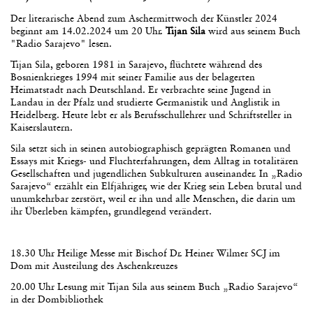
Der literarische Abend zum Aschermittwoch der Künstler 2024
beginnt am 14.02.2024 um 20 Uhr.
Tijan Sila
wird aus seinem Buch
"Radio Sarajevo" lesen.
Tijan Sila, geboren 1981 in Sarajevo, flüchtete während des
Bosnienkrieges 1994 mit seiner Familie aus der belagerten
Heimatstadt nach Deutschland. Er verbrachte seine Jugend in
Landau in der Pfalz und studierte Germanistik und Anglistik in
Heidelberg. Heute lebt er als Berufsschullehrer und Schriftsteller in
Kaiserslautern.
Sila setzt sich in seinen autobiographisch geprägten Romanen und
Essays mit Kriegs- und Fluchterfahrungen, dem Alltag in totalitären
Gesellschaften und jugendlichen Subkulturen auseinander. In „Radio
Sarajevo“ erzählt ein Elfjähriger, wie der Krieg sein Leben brutal und
unumkehrbar zerstört, weil er ihn und alle Menschen, die darin um
ihr Überleben kämpfen, grundlegend verändert.
18.30 Uhr Heilige Messe mit Bischof Dr. Heiner Wilmer SCJ im
Dom mit Austeilung des Aschenkreuzes
20.00 Uhr Lesung mit Tijan Sila aus seinem Buch „Radio Sarajevo“
in der Dombibliothek