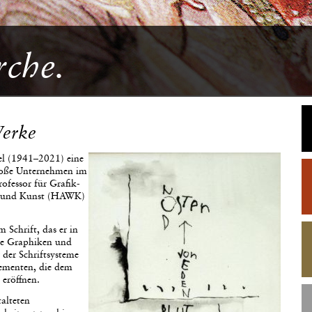
rche.
erke
l (1941–2021) eine
große Unternehmen im
rofessor für Grafik-
ft und Kunst (HAWK)
 Schrift, das er in
ine Graphiken und
 der Schriftsysteme
lementen, die dem
 eröffnen.
alteten