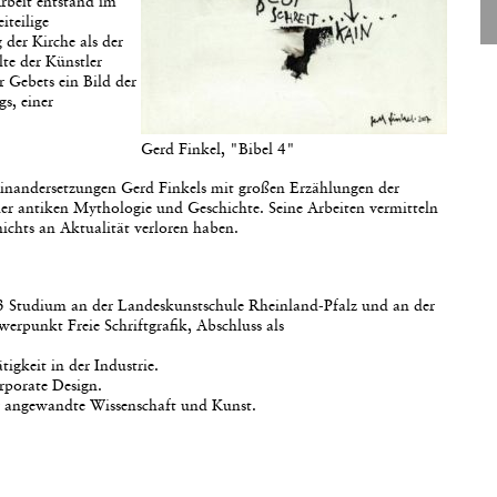
rbeit entstand im
iteilige
der Kirche als der
te der Künstler
 Gebets ein Bild der
s, einer
Gerd Finkel, "Bibel 4"
useinandersetzungen Gerd Finkels mit großen Erzählungen der
er antiken Mythologie und Geschichte. Seine Arbeiten vermitteln
ichts an Aktualität verloren haben.
3 Studium an der Landeskunstschule Rheinland-Pfalz und an der
rpunkt Freie Schriftgrafik, Abschluss als
tigkeit in der Industrie.
rporate Design.
angewandte Wissenschaft und Kunst.