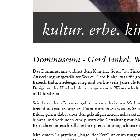
kultur. erbe. ki
Dommuseum - Gerd Finkel. W
Das Dommuseum widmet dem Künstler Gerd. Jos. Finke
Ausstellung ausgewählter Werke. Gerd Finkel war für 
Bereich Industriedesign tätig und wirkte viele Jahre als P
Design an der Hochschule für angewandte Wissenscha
in Hildesheim.
Sein besonderes Interesse galt dem künstlerischen Medium
beeindruckend reduzierter Form einzusetzen wusste. Se
Bilder gehen dabei über den geläufigen Zeichencharakter
hinaus und verbinden eine puristische Gestaltung mit E
Betrachter unterschiedliche Interpretationsmöglichkeiten
Mit seinem Triptychon „Engel der Zeit“ ist er im umgest