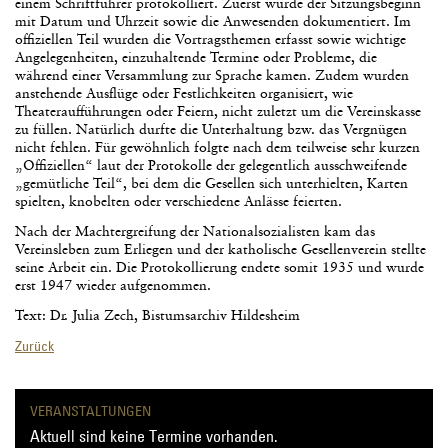
einem Schriftführer protokolliert. Zuerst wurde der Sitzungsbeginn
mit Datum und Uhrzeit sowie die Anwesenden dokumentiert. Im
offiziellen Teil wurden die Vortragsthemen erfasst sowie wichtige
Angelegenheiten, einzuhaltende Termine oder Probleme, die
während einer Versammlung zur Sprache kamen. Zudem wurden
anstehende Ausflüge oder Festlichkeiten organisiert, wie
Theateraufführungen oder Feiern, nicht zuletzt um die Vereinskasse
zu füllen. Natürlich durfte die Unterhaltung bzw. das Vergnügen
nicht fehlen. Für gewöhnlich folgte nach dem teilweise sehr kurzen
„Offiziellen“ laut der Protokolle der gelegentlich ausschweifende
„gemütliche Teil“, bei dem die Gesellen sich unterhielten, Karten
spielten, knobelten oder verschiedene Anlässe feierten.
Nach der Machtergreifung der Nationalsozialisten kam das
Vereinsleben zum Erliegen und der katholische Gesellenverein stellte
seine Arbeit ein. Die Protokollierung endete somit 1935 und wurde
erst 1947 wieder aufgenommen.
Text: Dr. Julia Zech, Bistumsarchiv Hildesheim
Zurück
VERANSTALTUNGEN
Aktuell sind keine Termine vorhanden.