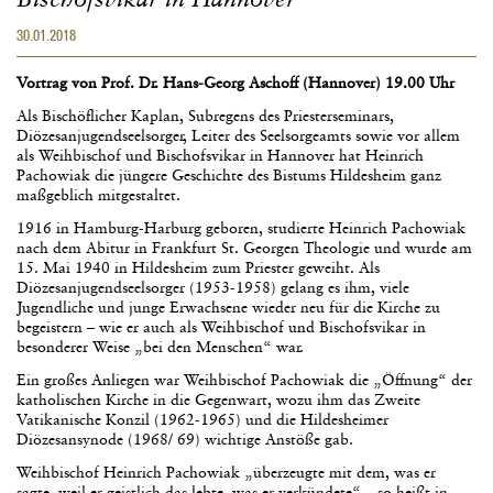
30.01.2018
Vortrag von Prof. Dr. Hans-Georg Aschoff (Hannover) 19.00 Uhr
Als Bischöflicher Kaplan, Subregens des Priesterseminars,
Diözesanjugendseelsorger, Leiter des Seelsorgeamts sowie vor allem
als Weihbischof und Bischofsvikar in Hannover hat Heinrich
Pachowiak die jüngere Geschichte des Bistums Hildesheim ganz
maßgeblich mitgestaltet.
1916 in Hamburg-Harburg geboren, studierte Heinrich Pachowiak
nach dem Abitur in Frankfurt St. Georgen Theologie und wurde am
15. Mai 1940 in Hildesheim zum Priester geweiht. Als
Diözesanjugendseelsorger (1953-1958) gelang es ihm, viele
Jugendliche und junge Erwachsene wieder neu für die Kirche zu
begeistern – wie er auch als Weihbischof und Bischofsvikar in
besonderer Weise „bei den Menschen“ war.
Ein großes Anliegen war Weihbischof Pachowiak die „Öffnung“ der
katholischen Kirche in die Gegenwart, wozu ihm das Zweite
Vatikanische Konzil (1962-1965) und die Hildesheimer
Diözesansynode (1968/ 69) wichtige Anstöße gab.
Weihbischof Heinrich Pachowiak „überzeugte mit dem, was er
sagte, weil er geistlich das lebte, was er verkündete“ – so heißt in