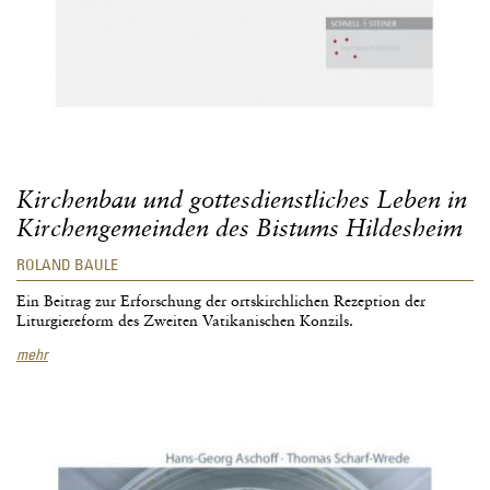
Kirchenbau und gottesdienstliches Leben in
Kirchengemeinden des Bistums Hildesheim
ROLAND BAULE
Ein Beitrag zur Erforschung der ortskirchlichen Rezeption der
Liturgiereform des Zweiten Vatikanischen Konzils.
Kirchenbau
mehr
und
gottesdienstliches
Leben
in
Kirchengemeinden
des