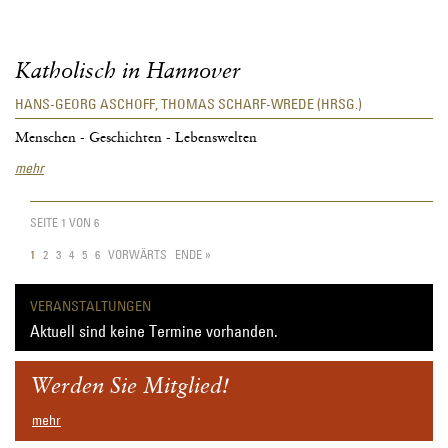
Katholisch in Hannover
HANS-GEORG ASCHOFF, THOMAS SCHARF-WREDE (HRSG.)
Menschen - Geschichten - Lebenswelten
Katholisch
mehr
in
Hannover
SEITE 1 VON 6
1
2
3
4
5
6
VORWÄRTS
ENDE »
VERANSTALTUNGEN
Aktuell sind keine Termine vorhanden.
Werden Sie Mitglied!
mehr