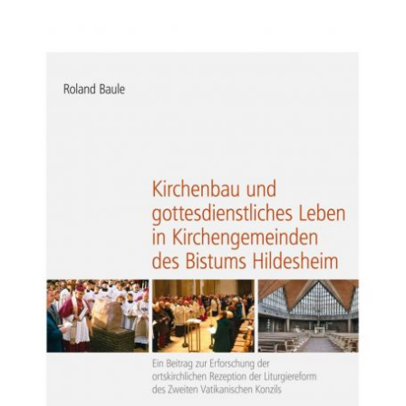
Bistum
Hildesheim
zwischen
Reformation
und
Säkularisation