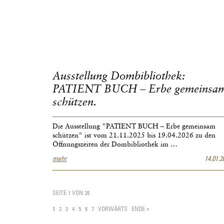
Dienste
der
Seelsorge.
Hildesheimer
Weihbischöfe
vom
Mittelalter
bis
Ausstellung Dombibliothek:
ins
20.
PATIENT BUCH – Erbe gemeinsa
Jahrhundert
schützen.
Die Ausstellung "PATIENT BUCH – Erbe gemeinsam
schützen" ist vom 21.11.2025 bis 19.04.2026 zu den
Öffnungszeiten der Dombibliothek im …
Ausstellung
mehr
14.01.2
Dombibliothek:
PATIENT
BUCH
SEITE 1 VON 28
–
Erbe
1
2
3
4
5
6
7
VORWÄRTS
ENDE »
gemeinsam
schützen.