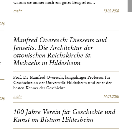
warum sie immer noch ein gutes Beispiel ist…
Dr.
mehr
13.02.2026
Stefan
Voges
026
(Aachen):
Dialog
und
Manfred Overesch: Diesseits und
Demokratie
Jenseits. Die Architektur der
in
der
ottonischen Reichskirche St.
Kirche.
s
Michaelis in Hildesheim
Prof. Dr. Manfred Overesch, langjähriger Professor für
Geschichte an der Universität Hildesheim und einer der
besten Kenner der Geschichte …
Manfred
mehr
14.01.2026
026
Overesch:
Diesseits
100 Jahre Verein für Geschichte und
und
Jenseits.
Kunst im Bistum Hildesheim
Die
Architektur