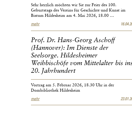
Sehr herzlich möchten wir Sie zur Feier des 100.
Geburtstags des Vereins für Geschichte und Kunst im
Bistum Hildesheim am 4. Mai 2026, 18.00 …
100.
mehr
16.04.2
Geburtstag
des
Vereins
Prof. Dr. Hans-Georg Aschoff
für
(Hannover): Im Dienste der
Geschichte
Seelsorge. Hildesheimer
und
Kunst
Weihbischöfe vom Mittelalter bis in
im
20. Jahrhundert
Bistum
Hildesheim
Vortrag am 5. Februar 2026, 18.30 Uhr in der
Dombibliothek Hildesheim
Prof.
mehr
23.01.2
Dr.
Hans-
Georg
Aschoff
(Hannover):
Im