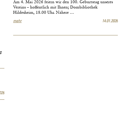
der
Am 4. Mai 2026 feiern wir den 100. Geburtstag unseres
ottonischen
Vereins – hoffentlich mit Ihnen; Dombibliothek
Reichskirche
Hildesheim, 18.00 Uhr. Nähere …
St.
100
mehr
14.01.2026
Michaelis
Jahre
in
Verein
Hildesheim
für
Geschichte
und
m
Kunst
im
Bistum
Hildesheim
026