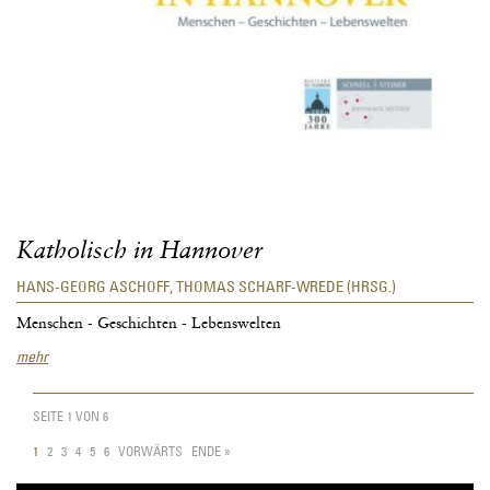
Katholisch in Hannover
HANS-GEORG ASCHOFF, THOMAS SCHARF-WREDE (HRSG.)
Menschen - Geschichten - Lebenswelten
Katholisch
mehr
in
Hannover
SEITE 1 VON 6
1
2
3
4
5
6
VORWÄRTS
ENDE »