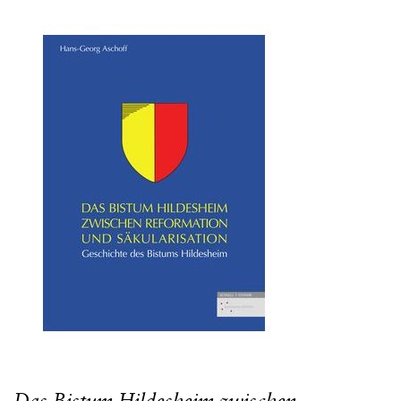
von
Hildesheim
(1022–
1038)